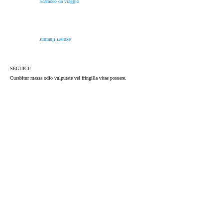
Scarabeo da viaggio
Jumanji Deluxe
SEGUICI!
Curabitur massa odio vulputate vel fringilla vitae posuere.