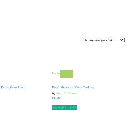
Books
View
o Know About Pasta
Food: Vegetarian Home Cooking
by
Mary McCartney
$
11.20
Aggiungi al carrello