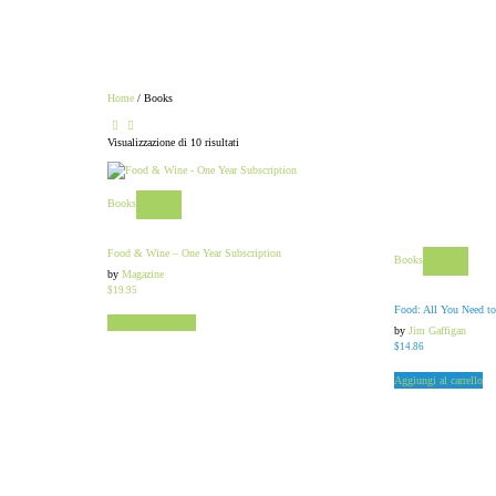
Home
/ Books
Visualizzazione di 10 risultati
Books
View
Food & Wine – One Year Subscription
Books
View
by
Magazine
$
19.95
Food: All You Need t
Aggiungi al carrello
by
Jim Gaffigan
$
14.86
Aggiungi al carrello