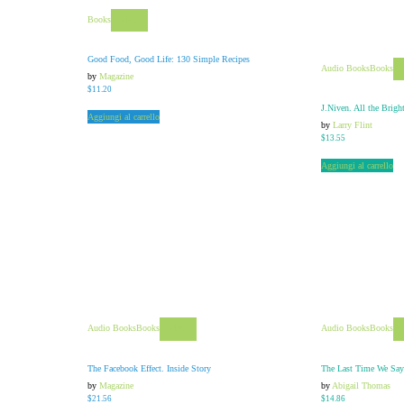
Books
View
Good Food, Good Life: 130 Simple Recipes
Audio Books
Books
by
Magazine
$
11.20
J.Niven. All the Brigh
Aggiungi al carrello
by
Larry Flint
$
13.55
Aggiungi al carrello
Audio Books
Books
Audio Books
Books
View
The Facebook Effect. Inside Story
The Last Time We Sa
by
Magazine
by
Abigail Thomas
$
21.56
$
14.86