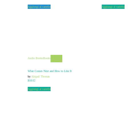
Aggiungi al carrello
Aggiungi al carrello
Audio Books
Books
View
What Comes Next and How to Like It
by
Abigail Thomas
$
18.62
Aggiungi al carrello