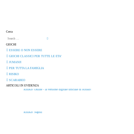
Home
Books
Cerca
GIOCHI
ESSERE O NON ESSERE
GIOCHI CLASSICI PER TUTTE LE ETA'
JUMANJI
PER TUTTA LA FAMIGLIA
RISIKO
SCARABEO
ARTICOLI IN EVIDENZA
RisiKo! Online - la versione digitale ufficiale di Risiko!
RisiKo! Napoli