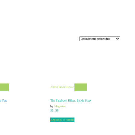
Audio Books
Books
View
View
e You
The Facebook Effect. Inside Story
by
Magazine
$
21.56
Aggiungi al carrello