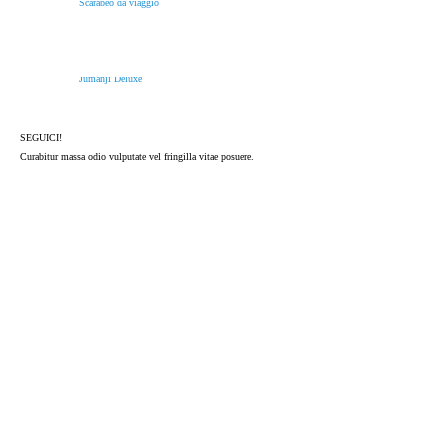
Scarabeo da viaggio
Jumanji Deluxe
SEGUICI!
Curabitur massa odio vulputate vel fringilla vitae posuere.