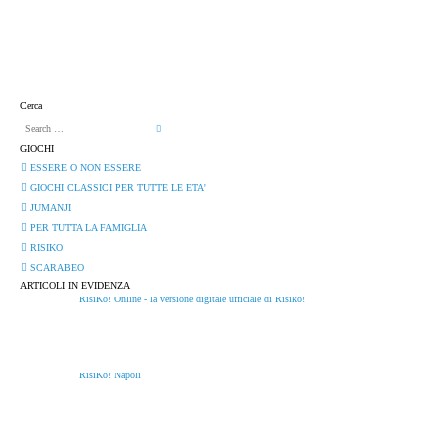
Home
Audio Books
Cerca
GIOCHI
ESSERE O NON ESSERE
GIOCHI CLASSICI PER TUTTE LE ETA'
JUMANJI
PER TUTTA LA FAMIGLIA
RISIKO
SCARABEO
ARTICOLI IN EVIDENZA
RisiKo! Online - la versione digitale ufficiale di Risiko!
RisiKo! Napoli