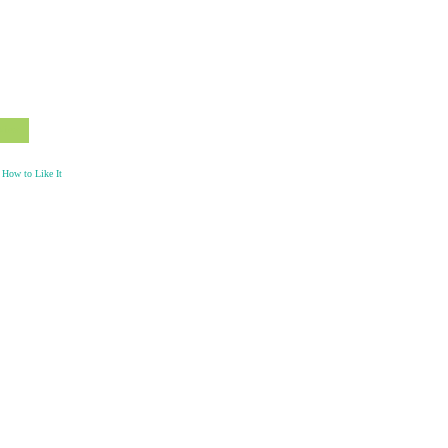
View
How to Like It