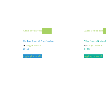
Audio Books
Books
Audio Books
Books
View
The Last Time We Say Goodbye
What Comes Next and 
by
Abigail Thomas
by
Abigail Thomas
$
14.86
$
18.62
Aggiungi al carrello
Aggiungi al carrello