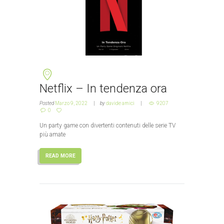
Netflix – In tendenza ora
Posted
Marzo 9, 2022
by
davide amici
9207
0
Un party game con divertenti contenuti delle serie TV
più amate
READ MORE