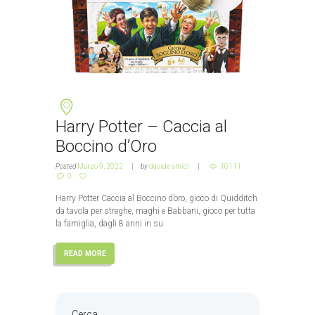
Harry Potter – Caccia al
Boccino d’Oro
Posted
Marzo 9, 2022
by
davide amici
10111
0
Harry Potter Caccia al Boccino d’oro, gioco di Quidditch
da tavola per streghe, maghi e Babbani, gioco per tutta
la famiglia, dagli 8 anni in su
READ MORE
Cerca