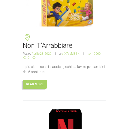
Non T’Arrabbiare
Posted
Aprile 28, 2020
by
atY7vsM8ZK
10060
0
Il più classico dei classici giochi da tavolo per bambini
dai 6 anni in su.
READ MORE