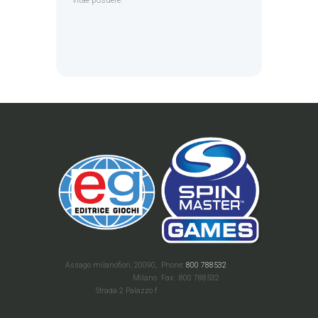
vitae posuere.
Assago milanofiori, 20090,
Phone:
800 788532
Milano
Fax: 800 788532
Strada 2 Palazzo f