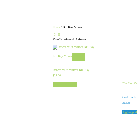
Home
/ Blu Ray Videos
Visualizzazione di 3 risultati
Blu Ray Videos
View
Dances With Wolves Blu-Ray
$
21.00
Blu Ray Vi
Aggiungi al carrello
Godzilla B
$
23.56
Aggiungi al