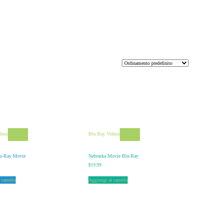
deos
Blu Ray Videos
View
View
lu-Ray Movie
Nebraska Movie Blu-Ray
$
19.99
 carrello
Aggiungi al carrello