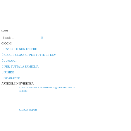
Home
Blu Ray Videos
Cerca
GIOCHI
ESSERE O NON ESSERE
GIOCHI CLASSICI PER TUTTE LE ETA'
JUMANJI
PER TUTTA LA FAMIGLIA
RISIKO
SCARABEO
ARTICOLI IN EVIDENZA
RisiKo! Online - la versione digitale ufficiale di
Risiko!
RisiKo! Napoli