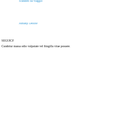
Scarabeo da viaggio
Jumanji Deluxe
SEGUICI!
Curabitur massa odio vulputate vel fringilla vitae posuere.