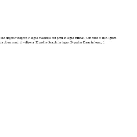
 una elegante valigetta in legno massiccio con pezzi in legno raffinati. Una sfida di intelligenza
ncia chiusa a mo’ di valigetta, 32 pedine Scacchi in legno, 24 pedine Dama in legno, 1