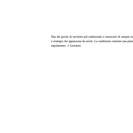
Due dei giochi di tavoliere più tradizionali e conosciuti di sempre in
e strategia che appassiona da secoli. La confezione contiene una pla
regolamento. 2 Giocatori.